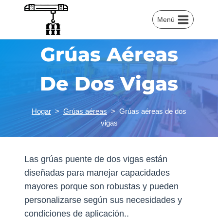
Saltar
al
Menú
Contenido
Grúas Aéreas
De Dos Vigas
Hogar
>
Grúas aéreas
>
Grúas aéreas de dos
vigas
Las grúas puente de dos vigas están
diseñadas para manejar capacidades
mayores porque son robustas y pueden
personalizarse según sus necesidades y
condiciones de aplicación..