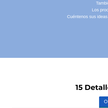
Tambi
Los prod
Cuéntenos sus ideas 
15 Detal
O