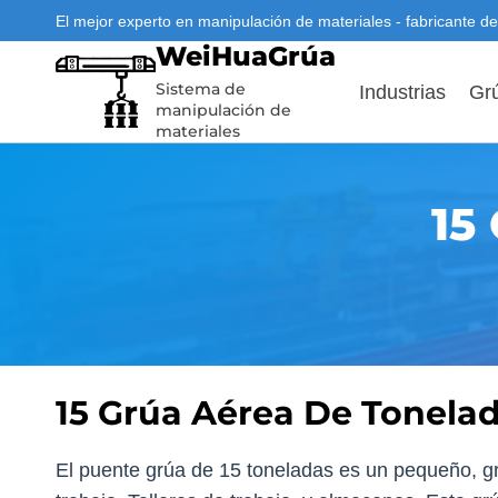
Saltar
El mejor experto en manipulación de materiales - fabricante d
al
WeiHuaGrúa
Contenido
Sistema de
Industrias
Gr
manipulación de
materiales
15
15 Grúa Aérea De Tonela
El puente grúa de 15 toneladas es un pequeño, gr