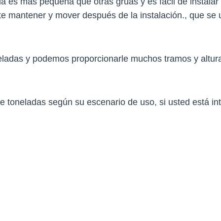
rúa es más pequeña que otras grúas y es fácil de instala
te mantener y mover después de la instalación., que se u
adas y podemos proporcionarle muchos tramos y alturas
 toneladas según su escenario de uso, si usted está in