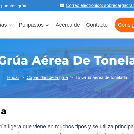
Correo electrónico:
sobrecargacra
e puentes grúa.
úas
Polipastos
Acerca de
Contacto
Consig
 Grúa Aérea De Tonel
Hogar
>
Capacidad de la grúa
>
15 Grúa aérea de tonelada
da
úa ligera que viene en muchos tipos y se utiliza princi