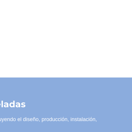
Obtenga una cotización y diseños
eladas
endo el diseño, producción, instalación,