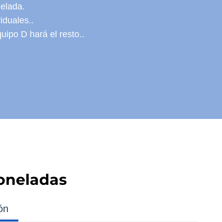
elada.
iduales..
ipo D hará el resto..
Toneladas
ón