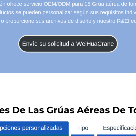
én ofrece servicio OEM/ODM para 15 Grúa aérea de ton
uctos se pueden personalizar según sus requisitos indiv
o proporcione sus archivos de diseño y nuestro R&El equ
Envíe su solicitud a WeiHuaCrane
les De Las Grúas Aéreas De 
pciones personalizadas
Tipo
Especificaci