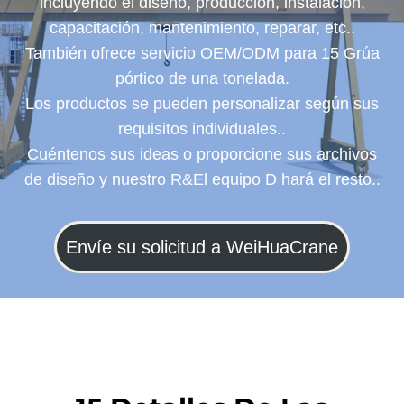
incluyendo el diseño, producción, instalación,
capacitación, mantenimiento, reparar, etc..
También ofrece servicio OEM/ODM para 15 Grúa
pórtico de una tonelada.
Los productos se pueden personalizar según sus
requisitos individuales..
Cuéntenos sus ideas o proporcione sus archivos
de diseño y nuestro R&El equipo D hará el resto..
Envíe su solicitud a WeiHuaCrane