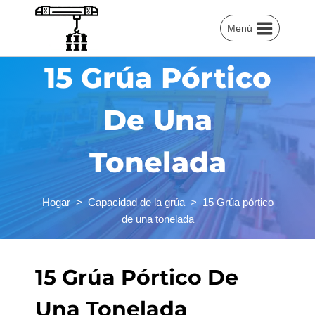
Saltar
al
Menú
Contenido
15 Grúa Pórtico
De Una
Tonelada
Hogar
>
Capacidad de la grúa
>
15 Grúa pórtico
de una tonelada
15 Grúa Pórtico De
Una Tonelada