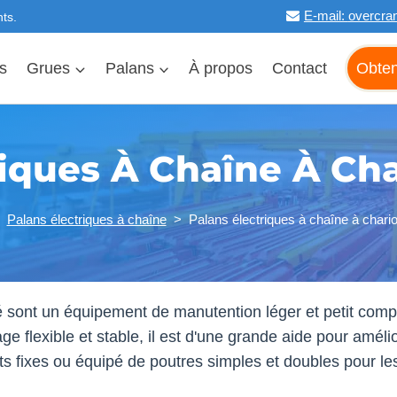
E-mail:
overcra
ts.
es
Grues
Palans
À propos
Contact
Obten
riques À Chaîne À Cha
>
Palans électriques à chaîne
>
Palans électriques à chaîne à chari
sé sont un équipement de manutention léger et petit co
e flexible et stable, il est d'une grande aide pour améliore
s fixes ou équipé de poutres simples et doubles pour le