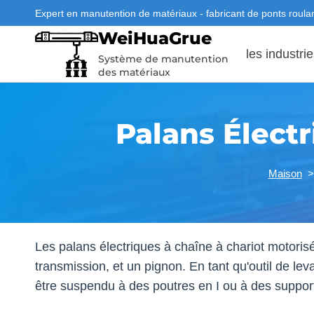
Aller
Expert en manutention de matériaux - fabricant de ponts roulan
au
WeiHuaGrue
contenu
les industri
Système de manutention
des matériaux
Palans Élect
Maison
Les palans électriques à chaîne à chariot motori
transmission, et un pignon. En tant qu'outil de levag
être suspendu à des poutres en I ou à des support