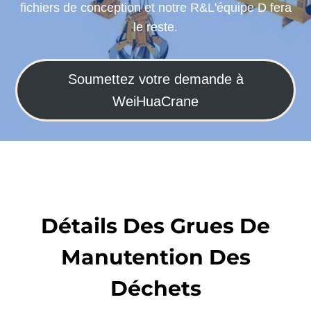
fichiers de conception et notre R&L'équipe D fera
le reste.
Soumettez votre demande à
WeiHuaCrane
Détails Des Grues De
Manutention Des
Déchets