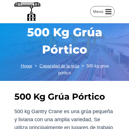
Saltar
al
Menú
Contenido
500 Kg Grúa
Pórtico
Hogar
>
Capacidad de la grúa
>
500 kg grúa
pórtico
500 Kg Grúa Pórtico
500 kg Gantry Crane es una grúa pequeña
y liviana con una amplia variedad, Se
utiliza principalmente en lugares de trabajo