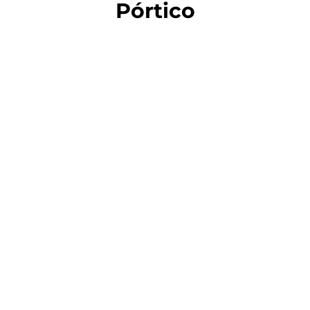
Pórtico
Grúas pórtico
portátiles