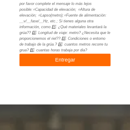
por favor complete el mensaje lo más lejos
posible:⭐Capacidad de elevación; ⭐Altura de
elevación; ⭐Lapso(metro);⭐Fuente de alimentación:
__v/__fase/__Hz, etc.; Si tienes alguna otra
información, como 1️⃣. ¿Qué materiales levantará la
grúa?? 2️⃣. Longitud de viaje: metro? ¿Necesita que le
proporcionemos el riel?? 3️⃣. Condiciones o entorno
de trabajo de la grúa.? 4️⃣. cuantos metros recorre tu
grua? 5️⃣. cuantas horas trabaja por dia?
Entregar