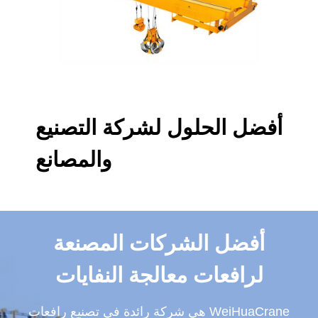
أفضل الحلول لشركة التصنيع
والمصانع
أفضل الشركات المصنعة
لرافعات معالجة النفايات
WeiHuaCrane هي شركة رائدة في تصنيع رافعات