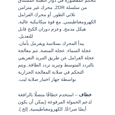
تتحكم المقصورة في دوار التعبئة المستدق
من سلسلة ZDR, محرك غير متزامن
ثلاثي الطور, أو محرك الفرامل
الكهرومغناطيسي, مع قوة ميكانيكية عالية,
هيكل مدمج, وعزم دوران الكبح قابل
للتعديل.
يبدأ المحرك بسلاسة ويفرمل بأمان.
عجلة السماء, عجلة المنصة, تتم معالجة
عجلة الفرامل عن طريق التبريد التعريفي
بالتردد المتوسط ​​وتبريد تردد الطاقة, ويتم
التحكم في صلابة المعالجة الحرارية
بواسطة جهاز اختبار صلابة ليب.
خطاف
– استخدم خطافًا متصلًا بالرافعة
لدعم الحمولة المرفوعة (يمكن أن يكون
أيضًا صراعًا, الكهرومغناطيسية, إلخ.).