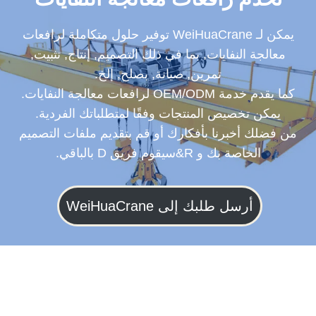
يمكن لـ WeiHuaCrane توفير حلول متكاملة لرافعات
معالجة النفايات, بما في ذلك التصميم, إنتاج, تثبيت,
تمرين, صيانة, بصلح, إلخ.
كما يقدم خدمة OEM/ODM لرافعات معالجة النفايات.
يمكن تخصيص المنتجات وفقًا لمتطلباتك الفردية.
من فضلك أخبرنا بأفكارك أو قم بتقديم ملفات التصميم
الخاصة بك و R&سيقوم فريق D بالباقي.
أرسل طلبك إلى WeiHuaCrane