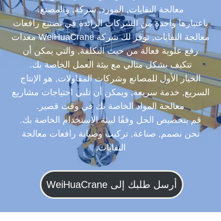
معالجة النفايات, المورد, شركة, والمصنع.
باعتبارها واحدة من الشركات الرائدة في تصنيع رافعات
معالجة النفايات, توفر لك شركة WeiHuaCrane معدات
رفع علوية فعالة من حيث التكلفة, والتي يمكن أن
تتكيف بشكل مثالي مع بيئة العمل الخاصة بك.
الخيار الأول للمصانع وشركات المقاولات, هو الإنتاج
السريع, خدمة سريعة, ويمكن أن تلبي احتياجات مشاريع
معالجة المواد الخاصة بك في وقت قصير.
قم بتخصيص الحل وفقًا لبيئة الاستخدام الخاصة بك.
نحن نصمم, صناعة, تركيب وصيانة رافعات معالجة
النفايات.
أرسل طلبك إلى WeiHuaCrane