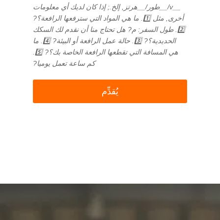
__v/__طور/__هرتز, إلخ.; إذا كان لديك أي معلومات
أخرى, مثل 1️⃣. ما هي المواد التي سترفعها الرافعة؟?
2️⃣. طول السفر: م? هل تحتاج منا أن نقدم لك السكك
الحديدية؟? 3️⃣. حالة عمل الرافعة أو البيئة? 4️⃣. ما
هي المسافة التي تقطعها الرافعة الخاصة بك؟? 5️⃣.
كم ساعة تعمل يوميا?
يُقدِّم